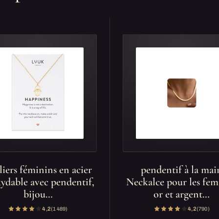
liers féminins en acier
pendentif à la mai
ydable avec pendentif,
Neckalce pour les fe
bijou…
or et argent…
4,2
(1 489)
4,2
(790)