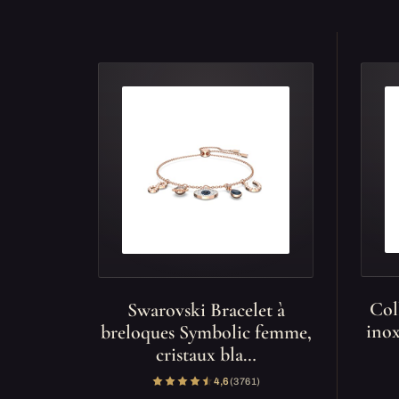
Col
Swarovski Bracelet à
inox
breloques Symbolic femme,
cristaux bla…
4,6
(3 761)