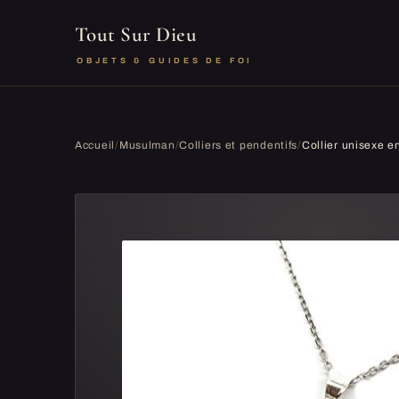
Tout Sur Dieu
OBJETS & GUIDES DE FOI
Accueil
/
Musulman
/
Colliers et pendentifs
/