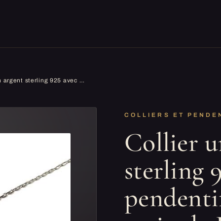
Collier unisexe en argent sterling 925 avec pendentif en forme de main de Fatima/œil turc
COLLIERS ET PENDE
Collier u
sterling 
pendenti