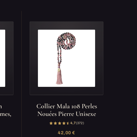
n
Collier Mala 108 Perles
mmes,
Nouées Pierre Unisexe
4,7
(372)
42,00 €