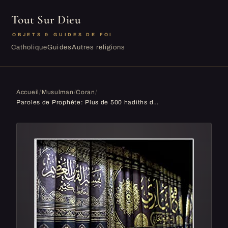
Tout Sur Dieu
OBJETS & GUIDES DE FOI
Catholique
Guides
Autres religions
Accueil
/
Musulman
/
Coran
/
Paroles de Prophète: Plus de 500 hadiths du prophète Mohamed