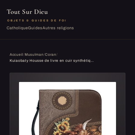
Tout Sur Dieu
OBJETS & GUIDES DE FOI
Catholique
Guides
Autres religions
Accueil
/
Musulman
/
Coran
/
Kuiaobaty Housse de livre en cuir synthétique avec poche intérieure pour stylo, protecteur de livre pour livres de bible, roman, carnet de notes, couverture de livre pour cadeaux livresques, marron