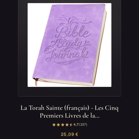
La Torah Sainte (français) - Les Cinq
Premiers Livres de la…
4,7
(227)
25,09 €