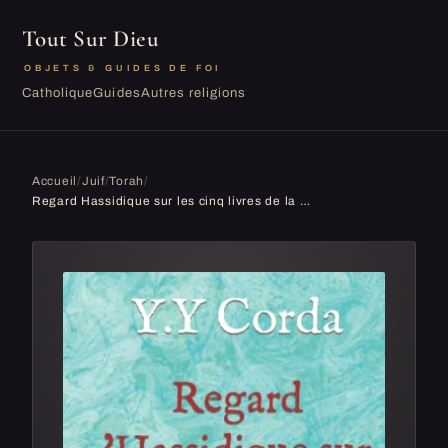
Tout Sur Dieu
OBJETS & GUIDES DE FOI
Catholique
Guides
Autres religions
Accueil
/
Juif
/
Torah
/
Regard Hassidique sur les cinq livres de la Torah: Comprendre les secrets de la Kabbalah