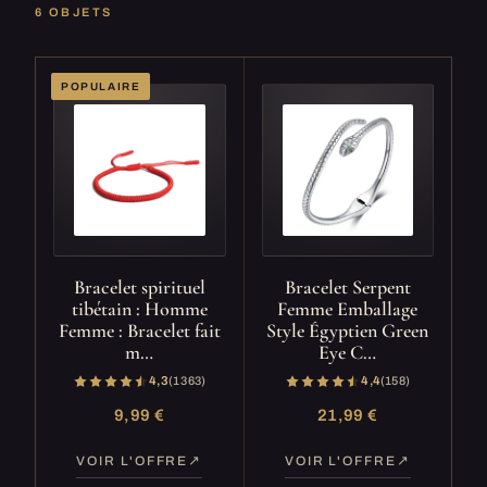
6 OBJETS
POPULAIRE
Bracelet spirituel
Bracelet Serpent
tibétain : Homme
Femme Emballage
Femme : Bracelet fait
Style Égyptien Green
m…
Eye C…
4,3
(1 363)
4,4
(158)
9,99 €
21,99 €
VOIR L'OFFRE
VOIR L'OFFRE