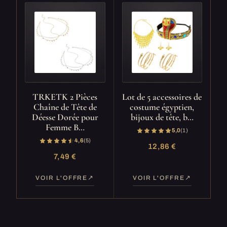
TRKETK 2 Pièces
Lot de 5 accessoires de
Chaîne de Tête de
costume égyptien,
Déesse Dorée pour
bijoux de tête, b…
Femme B…
5,0
(1)
4,6
(5)
12,86 €
7,49 €
VOIR L'OFFRE
VOIR L'OFFRE