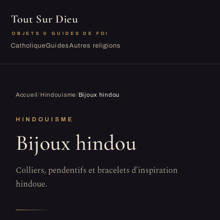
Tout Sur Dieu
OBJETS & GUIDES DE FOI
Catholique
Guides
Autres religions
Accueil
/
Hindouisme
/
Bijoux hindou
HINDOUISME
Bijoux hindou
Colliers, pendentifs et bracelets d'inspiration
hindoue.