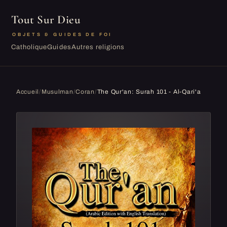
Tout Sur Dieu
OBJETS & GUIDES DE FOI
Catholique
Guides
Autres religions
Accueil
/
Musulman
/
Coran
/
The Qur'an: Surah 101 - Al-Qari'a