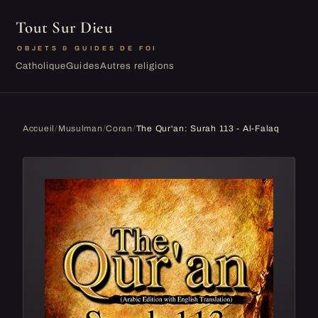
Tout Sur Dieu
OBJETS & GUIDES DE FOI
Catholique
Guides
Autres religions
Accueil
/
Musulman
/
Coran
/
The Qur'an: Surah 113 - Al-Falaq