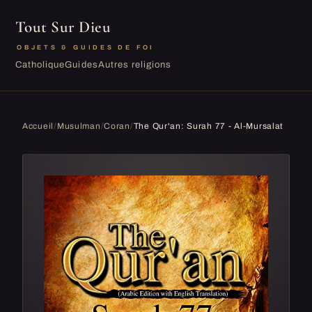
Tout Sur Dieu
OBJETS & GUIDES DE FOI
Catholique
Guides
Autres religions
Accueil
/
Musulman
/
Coran
/
The Qur'an: Surah 77 - Al-Mursalat