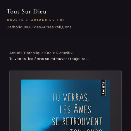
Tout Sur Dieu
OBJETS & GUIDES DE FOI
Catholique
Guides
Autres religions
Accueil
/
Catholique
/
Croix & crucifix
/
Tu verras, les âmes se retrouvent toujours quelque part