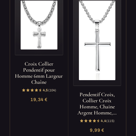
Croix Collier
Pendentif pour
Homme 6mm Largeur
Chaîne
4,5
(104)
Pendentif Croix,
19,34 €
Collier Croix
Homme, Chaine
Argent Homme,…
4,4
(115)
9,99 €