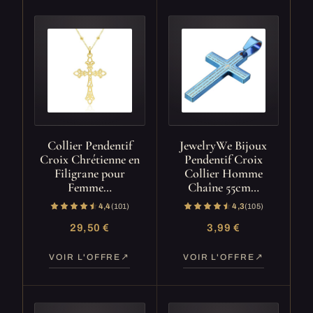
Collier Pendentif
JewelryWe Bijoux
Croix Chrétienne en
Pendentif Croix
Filigrane pour
Collier Homme
Femme…
Chaîne 55cm…
4,4
(101)
4,3
(105)
29,50 €
3,99 €
VOIR L'OFFRE
VOIR L'OFFRE