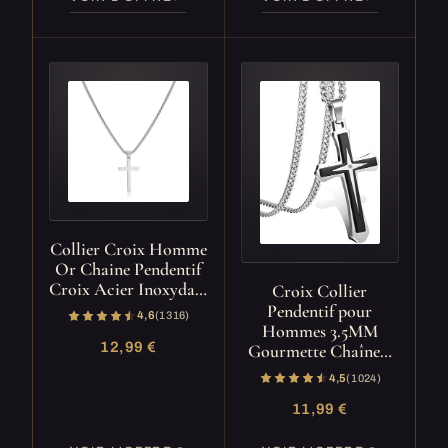
Collier Croix Homme
Or Chaine Pendentif
Croix Acier Inoxyda…
Croix Collier
Pendentif pour
4,6
(1 316)
Hommes 3.5MM
12,99 €
Gourmette Chaîne…
4,5
(1 024)
11,99 €