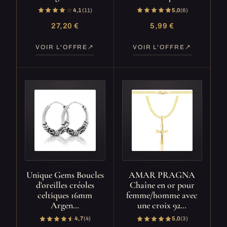
4,1
(11)
5,0
(6)
27,20 €
5,99 €
VOIR L'OFFRE
VOIR L'OFFRE
Unique Gems Boucles
AMAR PRAGNA
d'oreilles créoles
Chaîne en or pour
celtiques 16mm
femme/homme avec
Argen…
une croix 92…
4,7
(4)
5,0
(3)