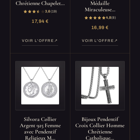
Chrétienne Chapelet…
Médaille
Miraculeuse…
3,6
(19)
4,8
(8)
17,94 €
16,99 €
VOIR L'OFFRE
VOIR L'OFFRE
Silvora Collier
Bijoux Pendentif
Argent 925 Femme
Croix Collier Homme
avec Pendentif
Chrétienne
Religieux M…
Catholique…