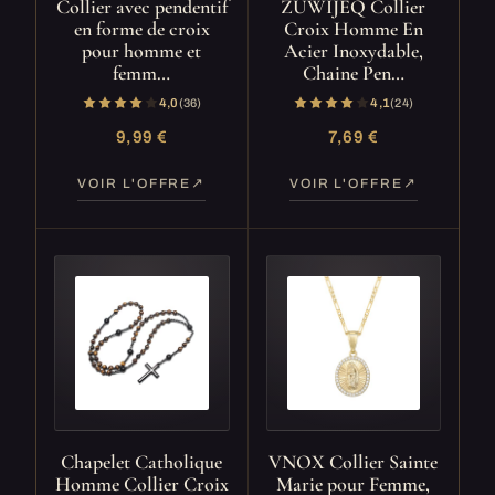
Collier avec pendentif
ZUWIJEQ Collier
en forme de croix
Croix Homme En
pour homme et
Acier Inoxydable,
femm…
Chaine Pen…
4,0
(36)
4,1
(24)
9,99 €
7,69 €
VOIR L'OFFRE
VOIR L'OFFRE
Chapelet Catholique
VNOX Collier Sainte
Homme Collier Croix
Marie pour Femme,