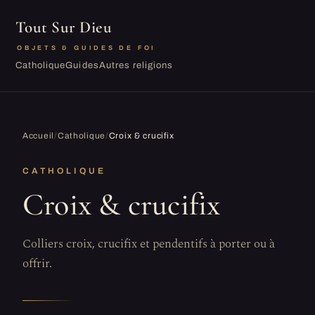
Tout Sur Dieu
OBJETS & GUIDES DE FOI
Catholique
Guides
Autres religions
Accueil
/
Catholique
/
Croix & crucifix
CATHOLIQUE
Croix & crucifix
Colliers croix, crucifix et pendentifs à porter ou à
offrir.