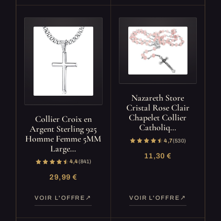
Nazareth Store
Cristal Rose Clair
Chapelet Collier
Collier Croix en
Catholiq…
Argent Sterling 925
Homme Femme 5MM
4,7
(530)
Large…
11,30 €
4,4
(841)
29,99 €
VOIR L'OFFRE
VOIR L'OFFRE