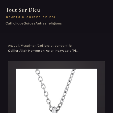
Tout Sur Dieu
OBJETS & GUIDES DE FOI
Catholique
Guides
Autres religions
Accueil
/
Musulman
/
Colliers et pendentifs
/
Collier Allah Homme en Acier Inoxydable/Plaqué Or Pendentif Islamique Bijou Amulette