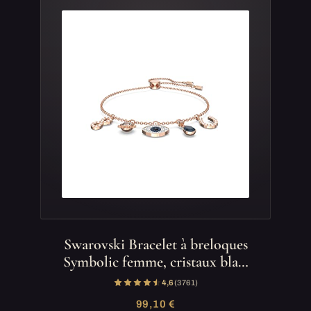
Swarovski Bracelet à breloques
Symbolic femme, cristaux bla…
4,6
(3 761)
99,10 €