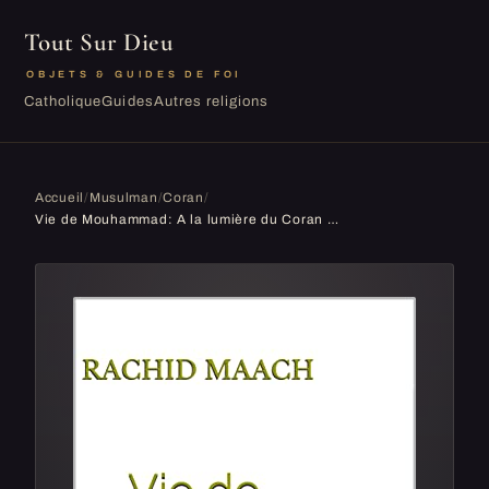
Tout Sur Dieu
OBJETS & GUIDES DE FOI
Catholique
Guides
Autres religions
Accueil
/
Musulman
/
Coran
/
Vie de Mouhammad: A la lumière du Coran et des deux recueils authentiques