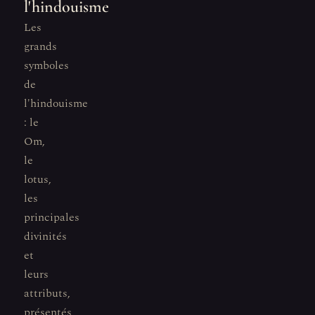
l'hindouisme
Les
grands
symboles
de
l'hindouisme
: le
Om,
le
lotus,
les
principales
divinités
et
leurs
attributs,
présentés