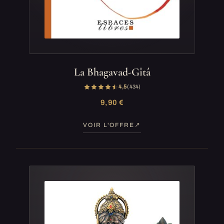
La Bhagavad-Gîtâ
4,5
(434)
9,90 €
VOIR L'OFFRE