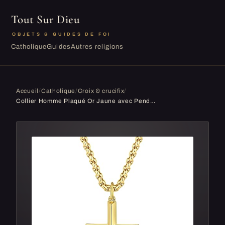
Tout Sur Dieu
OBJETS & GUIDES DE FOI
Catholique
Guides
Autres religions
Accueil
/
Catholique
/
Croix & crucifix
/
Collier Homme Plaqué Or Jaune avec Pendentif Croix en Argent sterling 925 et Chaîne Acier Inoxydable pour Hommes - Longueur 61 cm