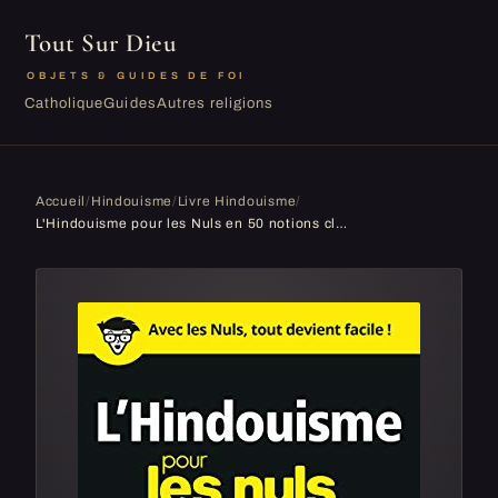
Tout Sur Dieu
OBJETS & GUIDES DE FOI
Catholique
Guides
Autres religions
Accueil
/
Hindouisme
/
Livre Hindouisme
/
L'Hindouisme pour les Nuls en 50 notions clés