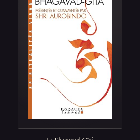
La Bhagavad-Gîtâ