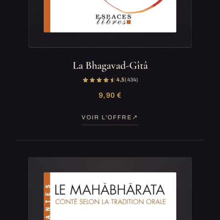
La Bhagavad-Gîtâ
4,5
(434)
9,90 €
VOIR L'OFFRE