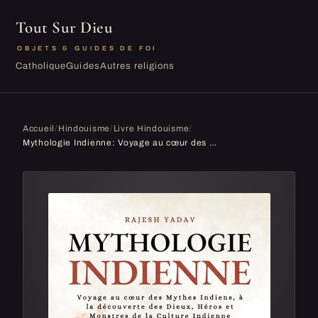
Tout Sur Dieu
OBJETS & GUIDES DE FOI
Catholique
Guides
Autres religions
Accueil
/
Hindouisme
/
Livre Hindouisme
/
Mythologie Indienne: Voyage au cœur des Mythes Indiens, à la découverte des Dieux, Héros et Monstres de la Culture Indienne