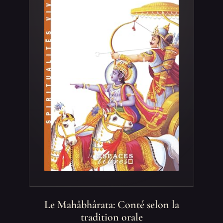
Le Mahâbhârata: Conté selon la
tradition orale