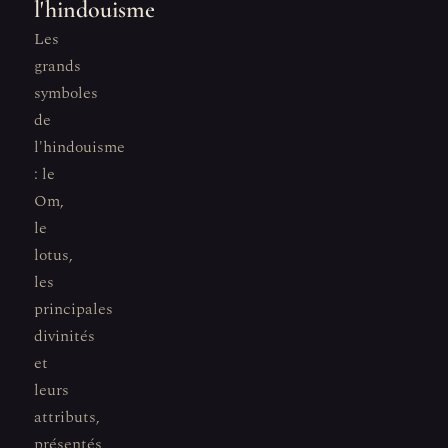
l'hindouisme
Les
grands
symboles
de
l'hindouisme
: le
Om,
le
lotus,
les
principales
divinités
et
leurs
attributs,
présentés