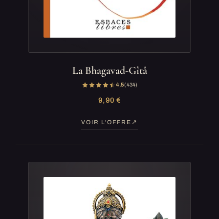
La Bhagavad-Gîtâ
4,5
(434)
9,90 €
VOIR L'OFFRE