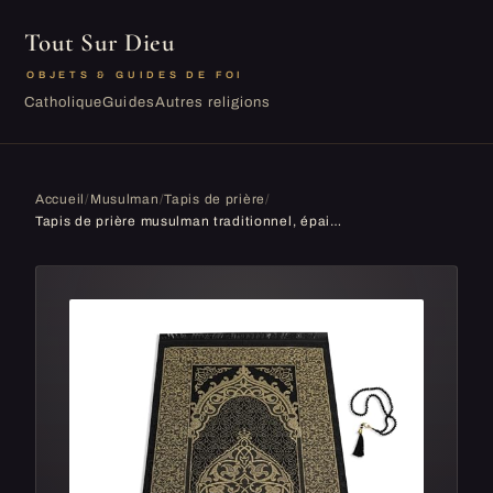
Tout Sur Dieu
OBJETS & GUIDES DE FOI
Catholique
Guides
Autres religions
Accueil
/
Musulman
/
Tapis de prière
/
Tapis de prière musulman traditionnel, épais et rembourré, 99 perles de prière et chapeau inclus, pour hommes, femmes et enfants, sac de voyage