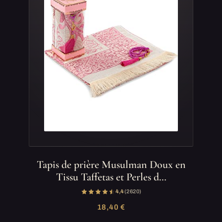
Tapis de prière Musulman Doux en
Tissu Taffetas et Perles d…
4,4
(2 620)
18,40 €