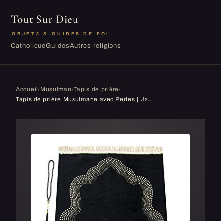
Tout Sur Dieu
OBJETS & GUIDES DE FOI
Catholique
Guides
Autres religions
Accueil
/
Musulman
/
Tapis de prière
/
Tapis de prière Musulmane avec Perles | Janamaz | Sajadah | Tapis de prière Islamique Doux avec Motif Mihrab | Cadeaux islamiques | Tapis de prière...