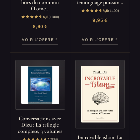
hors du commun
témoignage puissan…
(Tome…
4,6
(1 100)
4,5
(1 300)
9,95 €
8,60 €
VOIR L'OFFRE
VOIR L'OFFRE
Conversations avec
Dieu : La trilogie
complète, 3 volumes
Incroyable islam: La
4,7
(939)