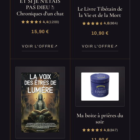
ET SI JE N'ETAIS
PAS DIEU ?:
Le Livre Tibétain de
Chroniques d'un chat
la Vie et de la Mort
4,4
(1 200)
4,6
(864)
15,90 €
10,90 €
VOIR L'OFFRE
VOIR L'OFFRE
Ma boite à prières du
soir
4,6
(847)
11,90 €