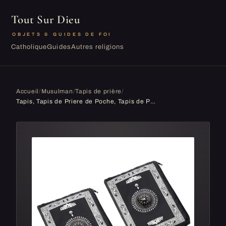
Tout Sur Dieu
OBJETS & GUIDES DE FOI
Catholique
Guides
Autres religions
Accueil
/
Musulman
/
Tapis de prière
/
Tapis, Tapis de Priere de Poche, Tapis de Prière Pliable Portable Musulman avec Bboussole, Tapis d'extérieur Islamique Style Simple 2 Pièce pour Le...