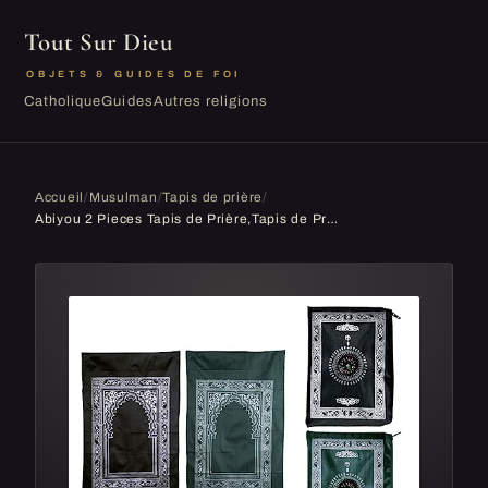
Tout Sur Dieu
OBJETS & GUIDES DE FOI
Catholique
Guides
Autres religions
Accueil
/
Musulman
/
Tapis de prière
/
Abiyou 2 Pieces Tapis de Prière,Tapis de Prière Musulman,Tapis de Prière de Voyage Islamique,Tapis de Priere de Poche,Voyage Prière Tapis avec Boussole,pour Musulmans,Ramadan,Eid al-Fitr (Vert,Noir)