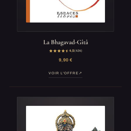
La Bhagavad-Gîtâ
4,5
(434)
9,90 €
VOIR L'OFFRE