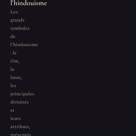
l'hindouisme
Les
grands
symboles
de
l'hindouisme
: le
Om,
le
lotus,
les
principales
divinités
et
leurs
attributs,
présentés