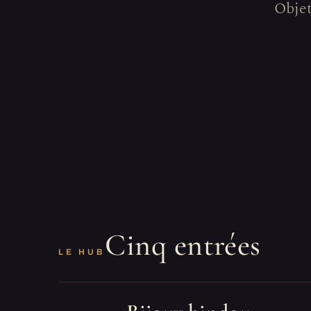
Objet
Cinq entrées
LE HUB