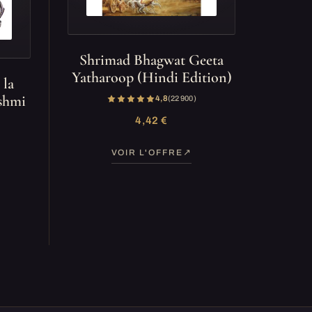
Shrimad Bhagwat Geeta
Yatharoop (Hindi Edition)
 la
kshmi
4,8
(22 900)
4,42 €
VOIR L'OFFRE