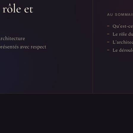
rôle et
AU SOMMAI
Qu'est-ce
Le rôle d
architecture
L'archite
présentés avec respect
Le déroul