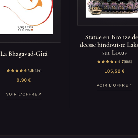
Statue en Bronze de
déesse hindouiste La
sur Lotus
La Bhagavad-Gîtâ
4,7
(585)
4,5
(434)
105,52 €
9,90 €
VOIR L'OFFRE
VOIR L'OFFRE