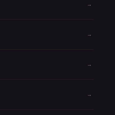
→
→
→
→