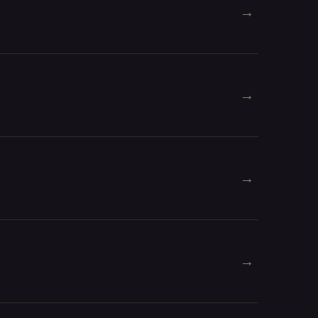
→
→
→
→