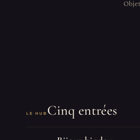
Objet
Cinq entrées
LE HUB