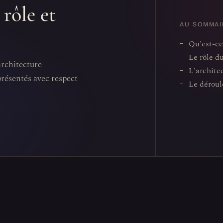
rôle et
AU SOMMAI
Qu'est-ce
Le rôle d
architecture
L'archite
présentés avec respect
Le déroul