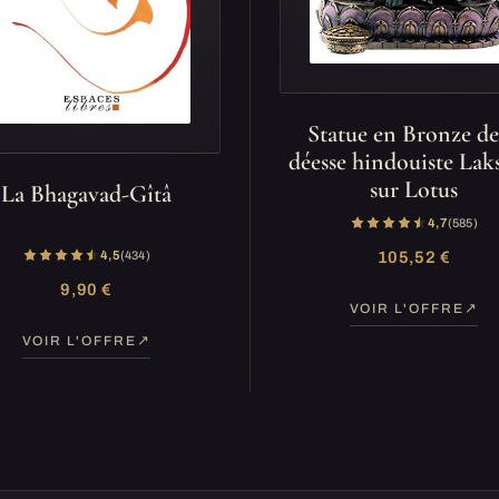
Statue en Bronze de
déesse hindouiste La
sur Lotus
La Bhagavad-Gîtâ
4,7
(585)
4,5
(434)
105,52 €
9,90 €
VOIR L'OFFRE
VOIR L'OFFRE