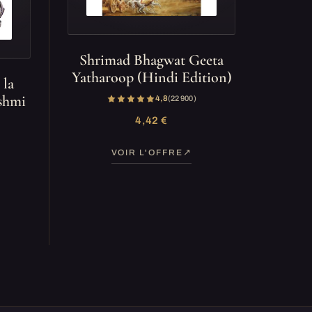
Shrimad Bhagwat Geeta
Yatharoop (Hindi Edition)
 la
kshmi
4,8
(22 900)
4,42 €
VOIR L'OFFRE