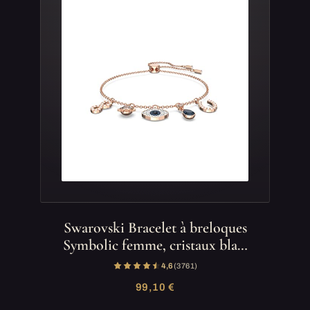
Swarovski Bracelet à breloques
Symbolic femme, cristaux bla…
4,6
(3 761)
99,10 €