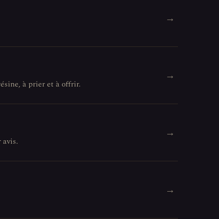
→
→
ine, à prier et à offrir.
→
 avis.
→