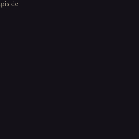
apis de
.