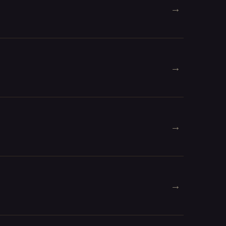
→
→
→
→