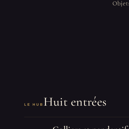
Objets
Huit entrées
LE HUB