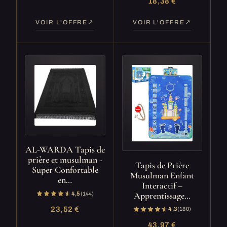
18,38 €
VOIR L'OFFRE
VOIR L'OFFRE
AL-WARDA Tapis de
prière et musulman -
Tapis de Prière
Super Confortable
Musulman Enfant
en…
Interactif –
Apprentissage…
4,5
(144)
23,52 €
4,3
(180)
43,97 €