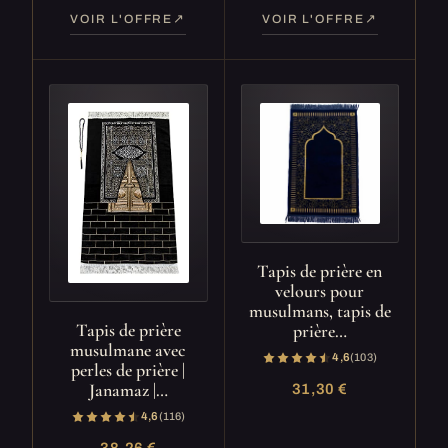
VOIR L'OFFRE
VOIR L'OFFRE
Tapis de prière en
velours pour
musulmans, tapis de
Tapis de prière
prière…
musulmane avec
4,6
(103)
perles de prière |
Janamaz |…
31,30 €
4,6
(116)
38,26 €