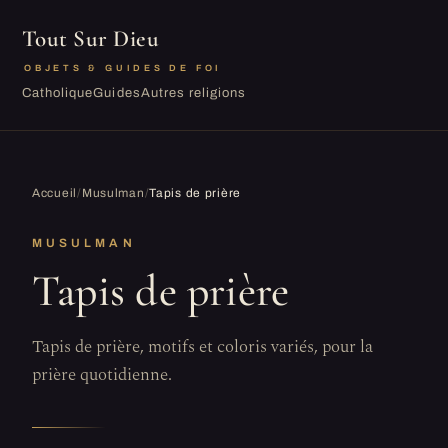
Tout Sur Dieu
OBJETS & GUIDES DE FOI
Catholique
Guides
Autres religions
Accueil
/
Musulman
/
Tapis de prière
MUSULMAN
Tapis de prière
Tapis de prière, motifs et coloris variés, pour la
prière quotidienne.