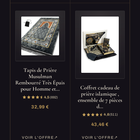
Tapis de Prière
Musulman
Rembourré Très Épais
Coffret cadeau de
pour Homme et…
prière islamique ,
4,5
(692)
ensemble de 7 pièces
d…
32,99 €
4,6
(511)
43,46 €
VOIR L'OFFRE
VOIR L'OFFRE