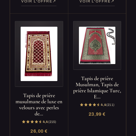
VOIR L'OFFRE
VOIR L'OFFRE
Tapis de prière
Musulman, Tapis de
prière Islamique Turc,
Tapis de prière
E…
musulmane de luxe en
4,4
(211)
velours avec perles
de…
23,99 €
4,4
(215)
26,00 €