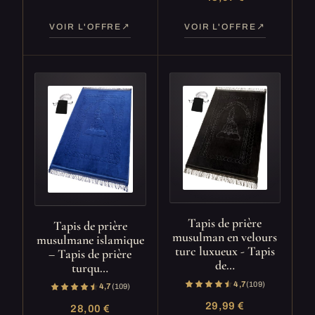
VOIR L'OFFRE
VOIR L'OFFRE
Tapis de prière
Tapis de prière
musulman en velours
musulmane islamique
turc luxueux - Tapis
– Tapis de prière
de…
turqu…
4,7
(109)
4,7
(109)
29,99 €
28,00 €