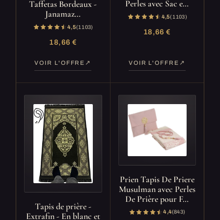
Perles avec Sac e…
Taffetas Bordeaux -
Janamaz…
4,5
(1 103)
4,5
(1 103)
18,66 €
18,66 €
VOIR L'OFFRE
VOIR L'OFFRE
Prien Tapis De Priere
Musulman avec Perles
De Prière pour F…
Tapis de prière -
4,4
(843)
Extrafin - En blanc et