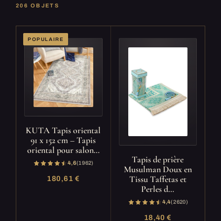
206 OBJETS
POPULAIRE
KUTA Tapis oriental
91 x 152 cm – Tapis
oriental pour salon…
Tapis de prière
4,6
(1 962)
Musulman Doux en
Tissu Taffetas et
180,61 €
Perles d…
4,4
(2 620)
18,40 €