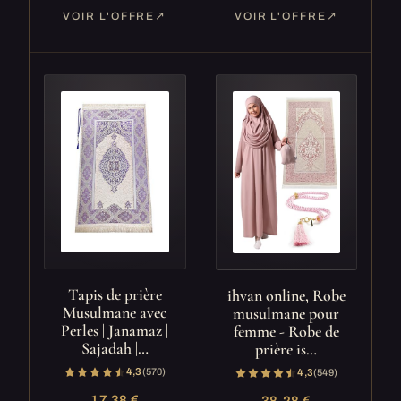
VOIR L'OFFRE
VOIR L'OFFRE
Tapis de prière
ihvan online, Robe
Musulmane avec
musulmane pour
Perles | Janamaz |
femme - Robe de
Sajadah |…
prière is…
4,3
(570)
4,3
(549)
17,38 €
38,28 €