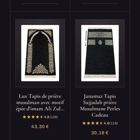
Lux Tapis de prière
Janamaz Tapis
musulman avec motif
Sajjadah prière
épée d'imam Ali Zul…
Musulmane Perles
Cadeau
4,6
(116)
4,6
(116)
43,30 €
30,19 €