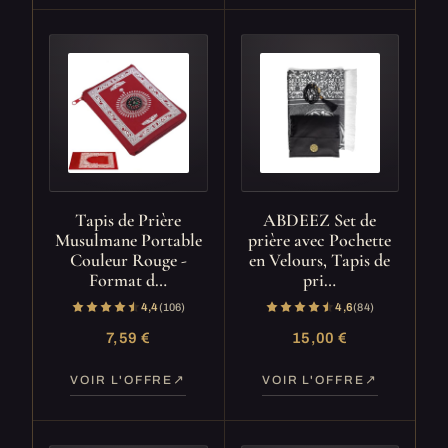
Tapis de Prière
ABDEEZ Set de
Musulmane Portable
prière avec Pochette
Couleur Rouge -
en Velours, Tapis de
Format d…
pri…
4,4
(106)
4,6
(84)
7,59 €
15,00 €
VOIR L'OFFRE
VOIR L'OFFRE