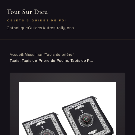
Tout Sur Dieu
OBJETS & GUIDES DE FOI
Catholique
Guides
Autres religions
Accueil
/
Musulman
/
Tapis de prière
/
Tapis, Tapis de Priere de Poche, Tapis de Prière Pliable Portable Musulman avec Bboussole, Tapis d'extérieur Islamique Style Simple 2 Pièce pour Le...