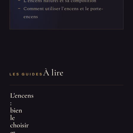
L'encens naturel et sa composition
Comment utiliser l'encens et le porte-
encens
À lire
LES GUIDES
L'encens
:
bien
le
choisir
et