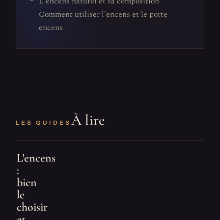
L'encens naturel et sa composition
Comment utiliser l'encens et le porte-
encens
À lire
LES GUIDES
L'encens
:
bien
le
choisir
et