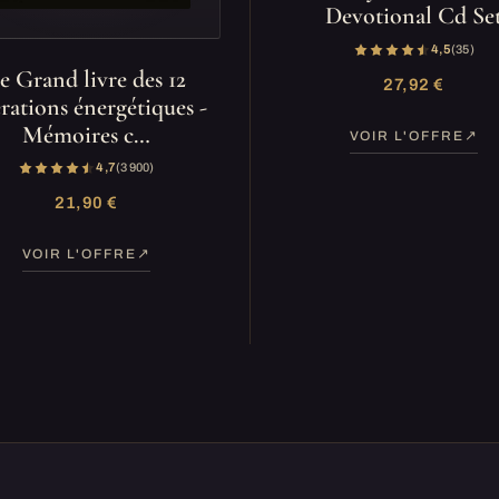
Devotional Cd Se
4,5
(35)
e Grand livre des 12
27,92 €
érations énergétiques -
Mémoires c…
VOIR L'OFFRE
4,7
(3 900)
21,90 €
VOIR L'OFFRE