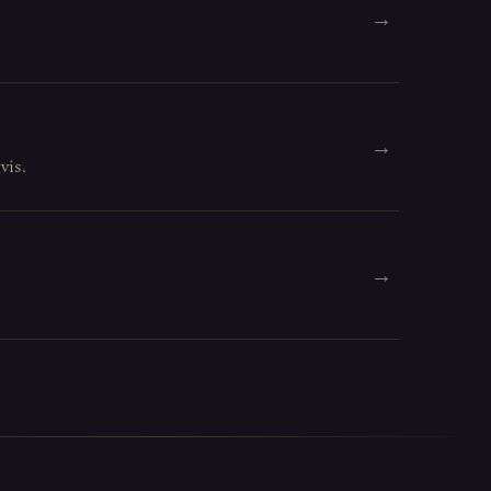
→
→
vis.
→