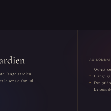
gardien
AU SOMMAI
Qu'est-ce
nte l'ange gardien
L'ange ga
et le sens qu'on lui
Des prièr
Le sens d