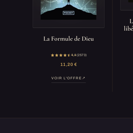
L
lib
La Formule de Dieu
4,4
(2 573)
11,20 €
VOIR L'OFFRE