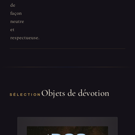
de
façon
neutre
et
respectueuse.
Objets de dévotion
SÉLECTION