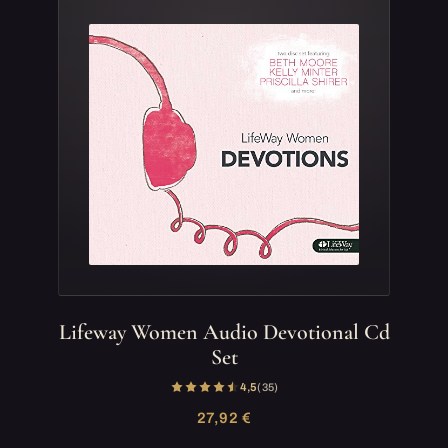
Lifeway Women Audio Devotional Cd
Set
4,5
(35)
27,92 €