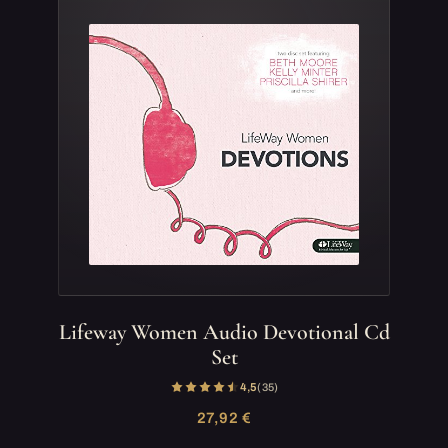
Lifeway Women Audio Devotional Cd
Set
4,5
(35)
27,92 €