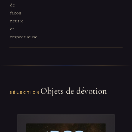
de
façon
neutre
et
respectueuse.
Objets de dévotion
SÉLECTION