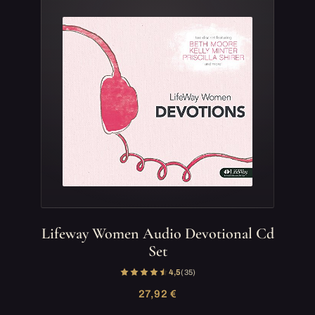
Lifeway Women Audio Devotional Cd
Set
4,5
(35)
27,92 €