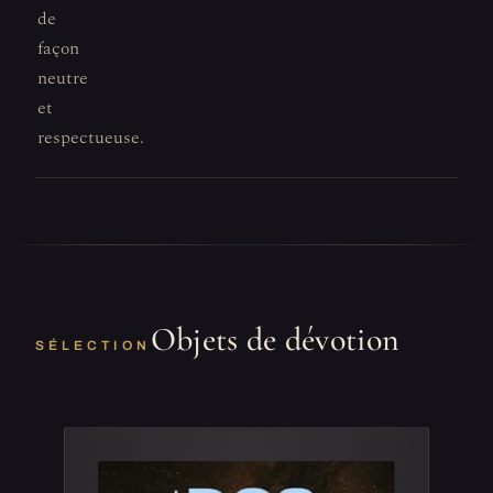
de
façon
neutre
et
respectueuse.
Objets de dévotion
SÉLECTION