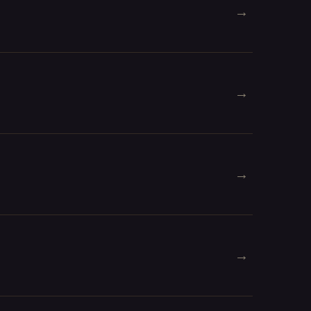
→
→
→
→