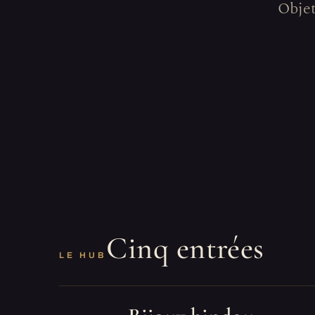
Objet
Cinq entrées
LE HUB