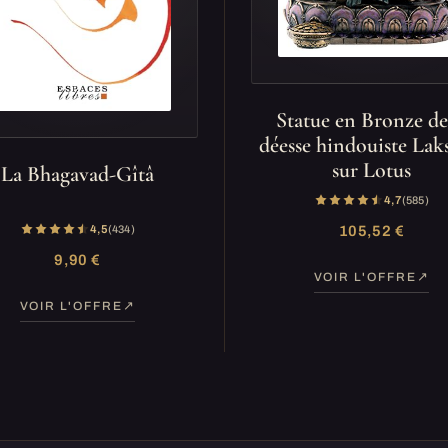
Statue en Bronze de
déesse hindouiste La
sur Lotus
La Bhagavad-Gîtâ
4,7
(585)
4,5
(434)
105,52 €
9,90 €
VOIR L'OFFRE
VOIR L'OFFRE