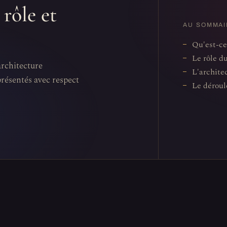
rôle et
AU SOMMAI
Qu'est-ce
Le rôle d
architecture
L'archite
présentés avec respect
Le déroul