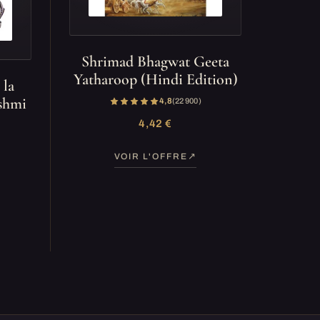
Shrimad Bhagwat Geeta
Yatharoop (Hindi Edition)
 la
kshmi
4,8
(22 900)
4,42 €
VOIR L'OFFRE