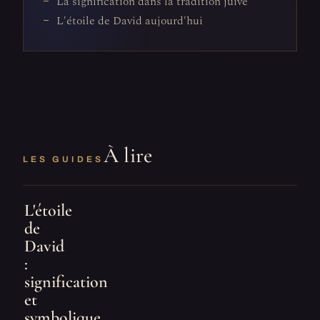
La signification dans la tradition juive
L'étoile de David aujourd'hui
À lire
LES GUIDES
L'étoile
de
David
:
signification
et
symbolique