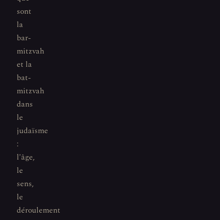
sont
la
bar-
mitzvah
et la
bat-
mitzvah
dans
le
judaïsme
:
l'âge,
le
sens,
le
déroulement