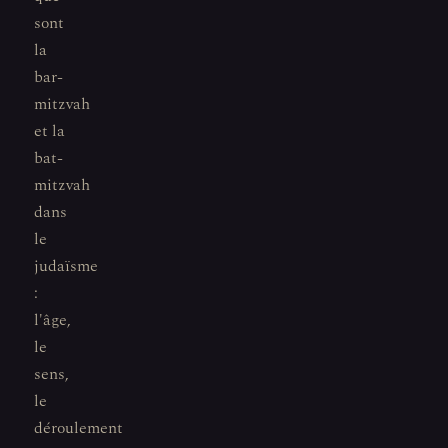
sont
la
bar-
mitzvah
et la
bat-
mitzvah
dans
le
judaïsme
:
l'âge,
le
sens,
le
déroulement