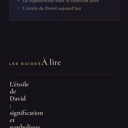
La signification dans la tradition juive
L'étoile de David aujourd'hui
À lire
LES GUIDES
L'étoile
de
David
:
signification
et
symbolique