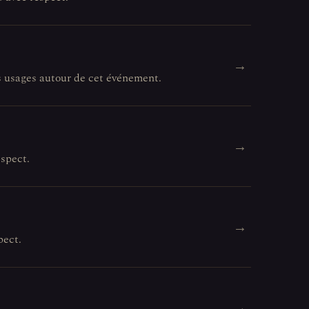
→
es usages autour de cet événement.
→
espect.
→
pect.
→