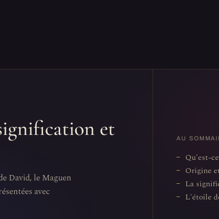
signification et
AU SOMMAI
Qu'est-ce
Origine e
e de David, le Maguen
La signifi
présentées avec
L'étoile 