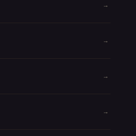
→
→
→
→