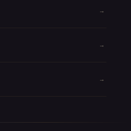
→
→
→