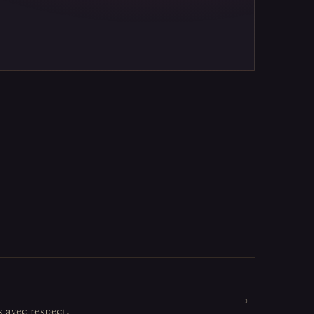
→
s avec respect.