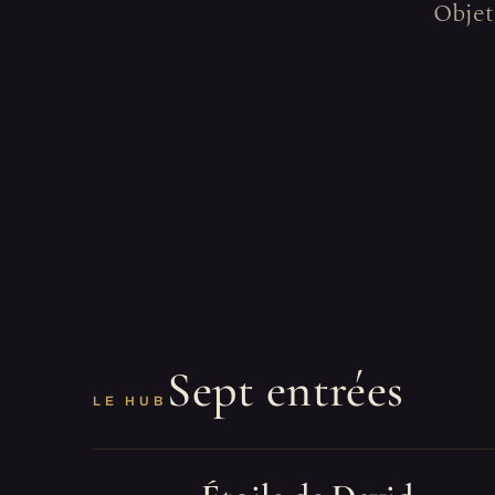
Objets
Sept entrées
LE HUB