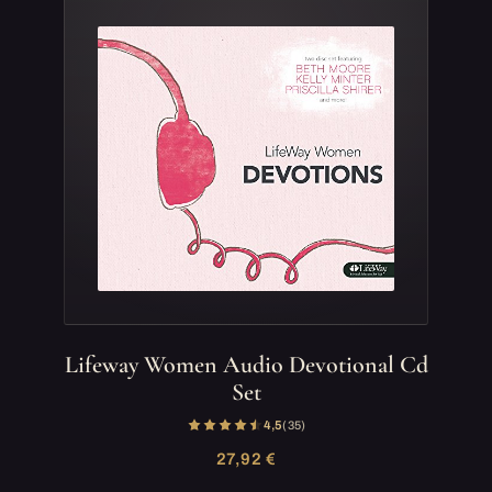
Lifeway Women Audio Devotional Cd
Set
4,5
(35)
27,92 €