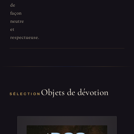
de
façon
neutre
et
respectueuse.
Objets de dévotion
SÉLECTION