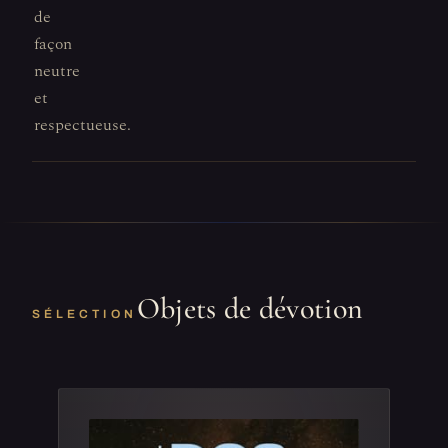
de
façon
neutre
et
respectueuse.
Objets de dévotion
SÉLECTION