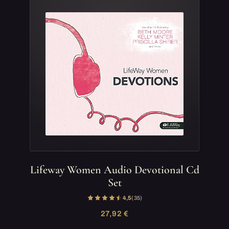
Lifeway Women Audio Devotional Cd
Set
4,5
(35)
27,92 €