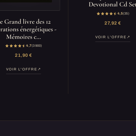
Devotional Cd Se
4,5
(35)
e Grand livre des 12
27,92 €
érations énergétiques -
Mémoires c…
VOIR L'OFFRE
4,7
(3 900)
21,90 €
VOIR L'OFFRE