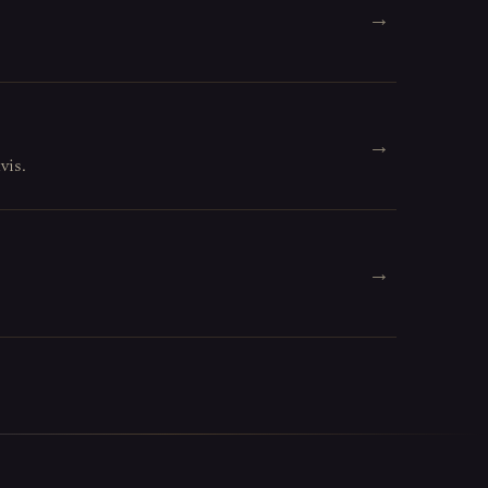
→
→
vis.
→