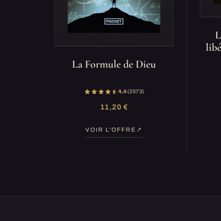
L
lib
La Formule de Dieu
4,4
(2 573)
11,20 €
VOIR L'OFFRE