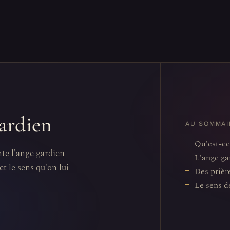
gardien
AU SOMMAI
Qu'est-ce
nte l'ange gardien
L'ange ga
et le sens qu'on lui
Des prièr
Le sens d