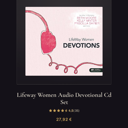
Lifeway Women Audio Devotional Cd
Set
4,5
(35)
27,92 €