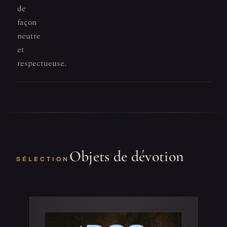
de
façon
neutre
et
respectueuse.
Objets de dévotion
SÉLECTION