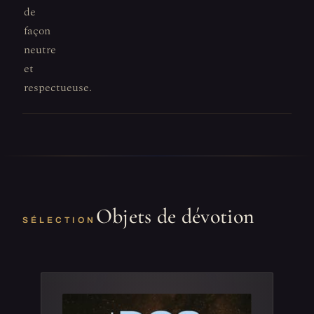
de
façon
neutre
et
respectueuse.
Objets de dévotion
SÉLECTION