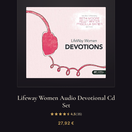
Lifeway Women Audio Devotional Cd
Set
4,5
(35)
27,92 €