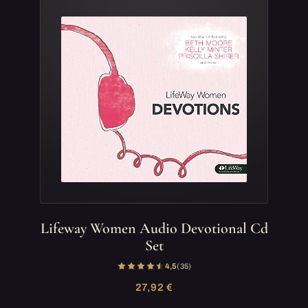
Lifeway Women Audio Devotional Cd
Set
4,5
(35)
27,92 €