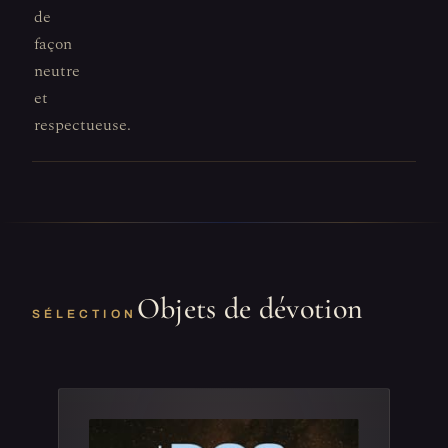
de
façon
neutre
et
respectueuse.
Objets de dévotion
SÉLECTION