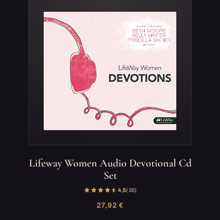
Lifeway Women Audio Devotional Cd
Set
4,5
(35)
27,92 €