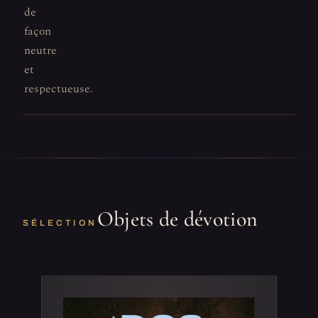
de
façon
neutre
et
respectueuse.
Objets de dévotion
SÉLECTION