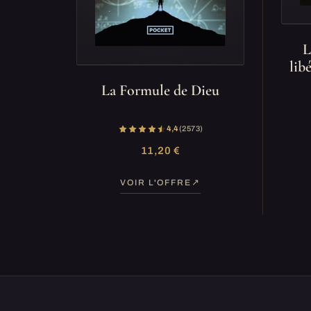
L
lib
La Formule de Dieu
4,4
(2 573)
11,20 €
VOIR L'OFFRE