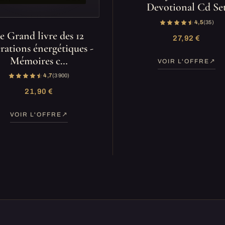
Devotional Cd Se
4,5
(35)
e Grand livre des 12
27,92 €
érations énergétiques -
Mémoires c…
VOIR L'OFFRE
4,7
(3 900)
21,90 €
VOIR L'OFFRE