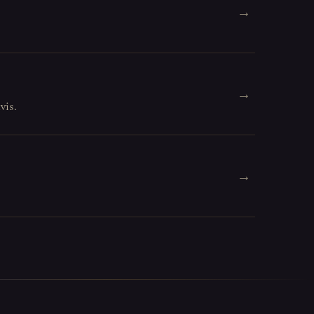
→
→
vis.
→