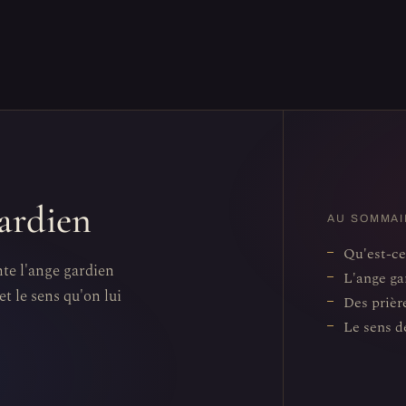
gardien
AU SOMMAI
Qu'est-ce
nte l'ange gardien
L'ange ga
et le sens qu'on lui
Des prièr
Le sens d