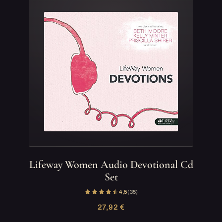
Lifeway Women Audio Devotional Cd
Set
4,5
(35)
27,92 €