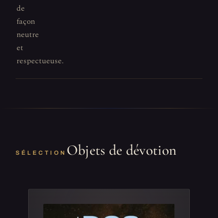
de
façon
neutre
et
respectueuse.
Objets de dévotion
SÉLECTION