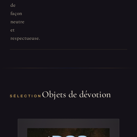
de
façon
neutre
et
respectueuse.
Objets de dévotion
SÉLECTION