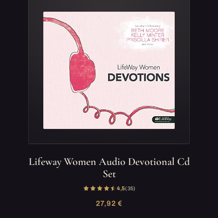
Lifeway Women Audio Devotional Cd
Set
4,5
(35)
27,92 €