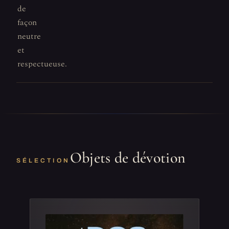
de
façon
neutre
et
respectueuse.
Objets de dévotion
SÉLECTION