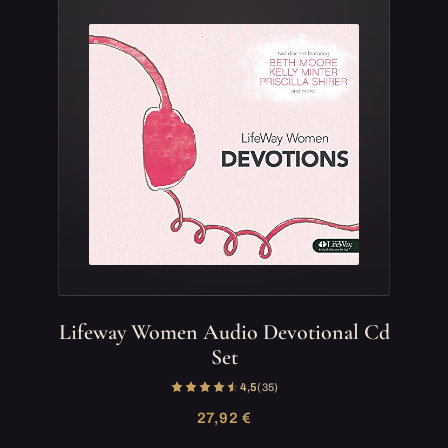
Lifeway Women Audio Devotional Cd
Set
4,5
(35)
27,92 €